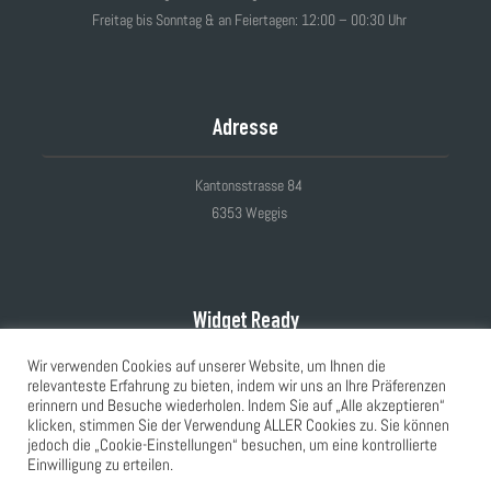
Freitag bis Sonntag & an Feiertagen: 12:00 – 00:30 Uhr
Adresse
Kantonsstrasse 84
6353 Weggis
Widget Ready
Wir verwenden Cookies auf unserer Website, um Ihnen die
This right column is widget ready! Add one in the admin panel.
relevanteste Erfahrung zu bieten, indem wir uns an Ihre Präferenzen
erinnern und Besuche wiederholen. Indem Sie auf „Alle akzeptieren“
klicken, stimmen Sie der Verwendung ALLER Cookies zu. Sie können
jedoch die „Cookie-Einstellungen“ besuchen, um eine kontrollierte
Einwilligung zu erteilen.