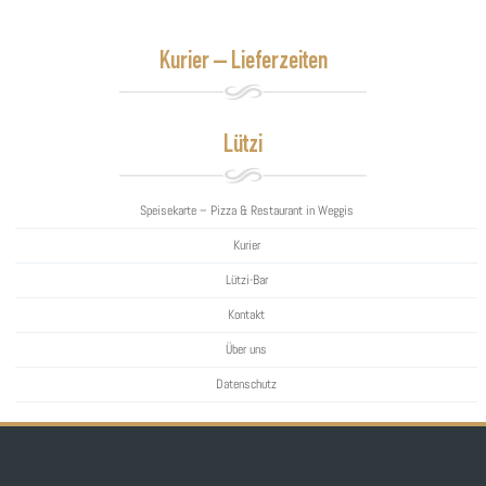
Kurier – Lieferzeiten
Lützi
Speisekarte – Pizza & Restaurant in Weggis
Kurier
Lützi-Bar
Kontakt
Über uns
Datenschutz