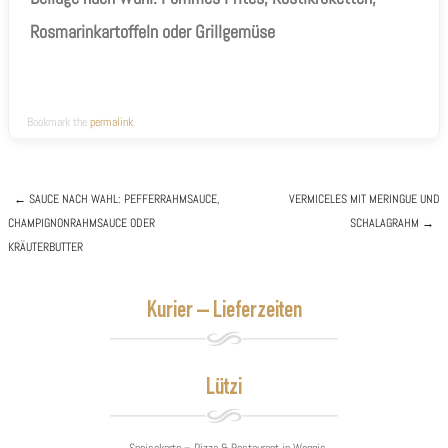
Rosmarinkartoffeln oder Grillgemüse
Bookmark the
permalink
.
←
SAUCE NACH WAHL: PEFFERRAHMSAUCE,
VERMICELES
MIT MERINGUE UND
CHAMPIGNONRAHMSAUCE ODER
SCHALAGRAHM
→
Post navigation
KRÄUTERBUTTER
Kurier – Lieferzeiten
Lützi
Speisekarte – Pizza & Restaurant in Weggis