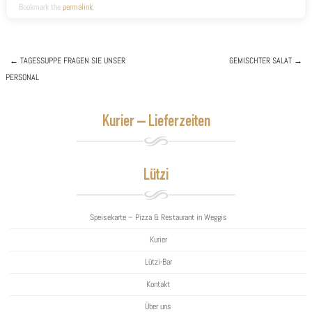
Bookmark the
permalink
.
←
TAGESSUPPE
FRAGEN SIE UNSER
GEMISCHTER SALAT
→
PERSONAL
Post navigation
Kurier – Lieferzeiten
Lützi
Speisekarte – Pizza & Restaurant in Weggis
Kurier
Lützi-Bar
Kontakt
Über uns