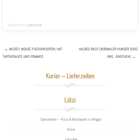
Bookmark the
permalink
.
←
MICKEY MOUSE
FISCHKNUSPERLI MIT
HALBES RACK (NORMALER HUNGER 500G
TARTARSAUCE UND POMMES
INKL. KNOCHEN)
→
Post navigation
Kurier – Lieferzeiten
Lützi
Speisekarte – Pizza & Restaurant in Weggis
Kurier
Lützi-Bar