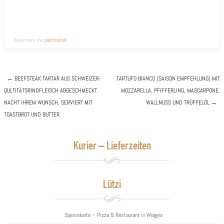
Bookmark the
permalink
.
←
BEEFSTEAK TARTAR
AUS SCHWEIZER-
TARTUFO BIANCO (SAISON EMPFEHLUNG)
MIT
QULTITÄTSRINDFLEISCH ABGESCHMECKT
MOZZARELLA, PFIFFERLING, MASCARPONE,
Post navigation
NACHT IHREM WUNSCH, SERVIERT MIT
WALLNUSS UND TRÜFFELÖL
→
TOASTBROT UND BUTTER
Kurier – Lieferzeiten
Lützi
Speisekarte – Pizza & Restaurant in Weggis