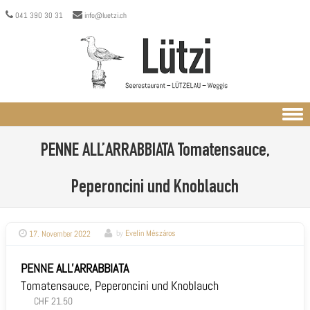
041 390 30 31
info@luetzi.ch
Skip to content
PENNE ALL’ARRABBIATA
Tomatensauce,
Peperoncini und Knoblauch
17. November 2022
by
Evelin Mészáros
PENNE ALL'ARRABBIATA
Tomatensauce, Peperoncini und Knoblauch
CHF 21.50