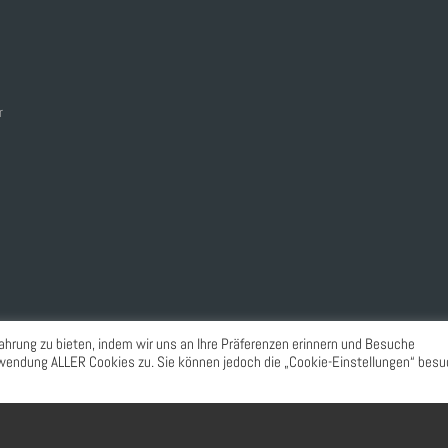
r
ahrung zu bieten, indem wir uns an Ihre Präferenzen erinnern und Besuche
erwendung ALLER Cookies zu. Sie können jedoch die „Cookie-Einstellungen“ besu
© 2022. Luetzi.
All rights reserved