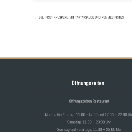
←
EGLI FISCHKNUSPERLI
MIT TARTARSAUCE UND POMMES FRITES
Post navigation
Öffnungszeiten
Öffnungszeiten Restaurant
Montag bis Freitag : 11:00 –14:00 und 17:00 – 22:00 Uh
Samstag: 11:00 – 23:00 Uhr
Sonntag und Feiertage: 11:00 – 22:00 Uhr