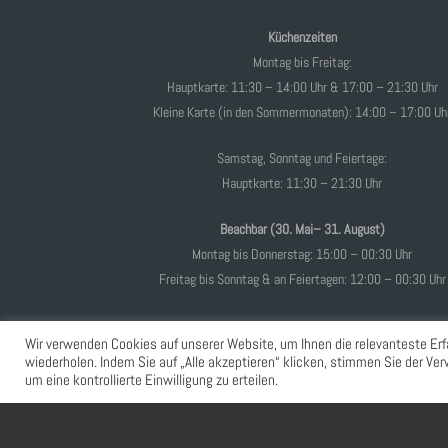
Küchenzeiten
Montag bis Freitag:
Hauptkarte: 11:30 – 14:00 Uhr & 17:00 – 21:30 Uhr
Kleine Karte (in den Sommermonaten): 14:00 – 17:00 Uh
Samstag, Sonntag und Feiertage:
Hauptkarte: 11:30 – 21:30 Uhr
Beachbar (30. Mai– 31. August)
Montag bis Donnerstag: 15:00 – 00:30 Uhr
Freitag bis Sonntag & an Feiertagen: 12:00 – 00:30 Uhr
Wir verwenden Cookies auf unserer Website, um Ihnen die relevanteste Erf
wiederholen. Indem Sie auf „Alle akzeptieren“ klicken, stimmen Sie der V
um eine kontrollierte Einwilligung zu erteilen.