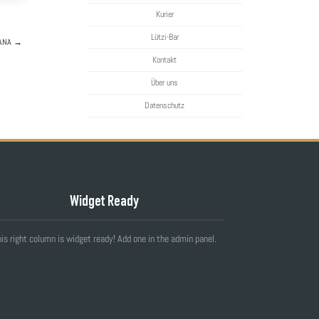
Kurier
Lützi-Bar
ANA
→
Kontakt
Über uns
Datenschutz
Widget Ready
is right column is widget ready! Add one in the admin panel.