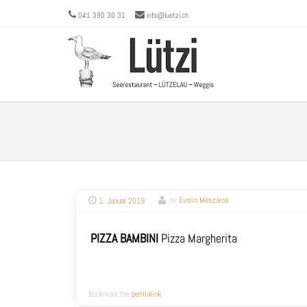
041 390 30 31
info@luetzi.ch
Menu
SKIP 
1. Januar 2019
by
Evelin Mészáros
PIZZA BAMBINI
Pizza Margherita
Bookmark the
permalink
.