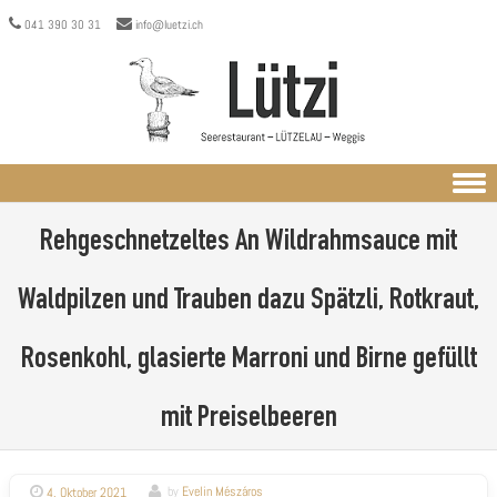
041 390 30 31
info@luetzi.ch
Skip to content
Rehgeschnetzeltes
An Wildrahmsauce mit
Waldpilzen und Trauben dazu Spätzli, Rotkraut,
Rosenkohl, glasierte Marroni und Birne gefüllt
mit Preiselbeeren
4. Oktober 2021
by
Evelin Mészáros