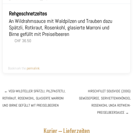
Rehgeschnetzeltes
An Wildrahmsauce mit Waldpilzen und Trauben dazu
Spätzli, Rotkraut, Rosenkohl, glasierte Marroni und
Birne gefüllt mit Preiselbeeren
CHF 36.50
Bookmark the
permalink
.
←
VEGI-WILDTELLER
SPÄTZLI, PILZPASTETLI,
HIRSCHFILET SOUSVIDE (200G)
ROTKRAUT, ROSENKOHL, GLASIERTE MARRONI
GEMÜSEPÜREE, SERVIETTENKNÖNDEL
Post navigation
UND BIRNE GEFÜLLT MIT PREISELBEEREN
ROSENKOHL UNDA ROTWEIN-
PREISELBEERSAUCE
→
Kurier – Lieferzeiten