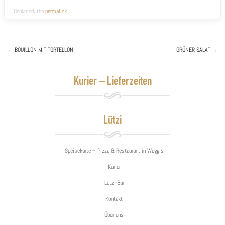
Bookmark the
permalink
.
←
BOUILLON
MIT TORTELLONI
GRÜNER SALAT
→
Post navigation
Kurier – Lieferzeiten
Lützi
Speisekarte – Pizza & Restaurant in Weggis
Kurier
Lützi-Bar
Kontakt
Über uns