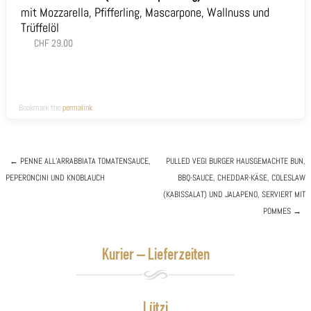
mit Mozzarella, Pfifferling, Mascarpone, Wallnuss und
Trüffelöl
CHF 29.00
Bookmark the
permalink
.
←
PENNE ALL’ARRABBIATA
TOMATENSAUCE,
PULLED VEGI BURGER
HAUSGEMACHTE BUN,
PEPERONCINI UND KNOBLAUCH
BBQ-SAUCE, CHEDDAR-KÄSE, COLESLAW
Post navigation
(KABISSALAT) UND JALAPENO, SERVIERT MIT
POMMES
→
Kurier – Lieferzeiten
Lützi