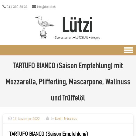
041 390 30 31
info@luetzi.ch
Skip to content
TARTUFO BIANCO (Saison Empfehlung)
mit
Mozzarella, Pfifferling, Mascarpone, Wallnuss
und Trüffelöl
17. November 2022
by
Evelin Mészáros
TARTUFO BIANCO (Saison Empfehlung)