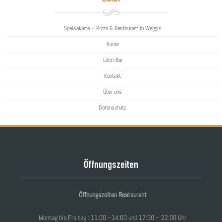
Speisekarte – Pizza & Restaurant in Weggis
Kurier
Lützi-Bar
Kontakt
Über uns
Datenschutz
Öffnungszeiten
Öffnungszeiten Restaurant
Montag bis Freitag : 11:00 –14:00 und 17:00 – 22:00 Uhr