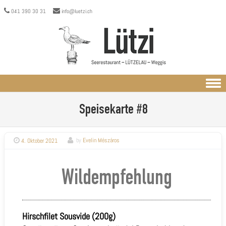
041 390 30 31
info@luetzi.ch
Skip to content
Speisekarte #8
4. Oktober 2021
by
Evelin Mészáros
Wildempfehlung
Hirschfilet Sousvide (200g)