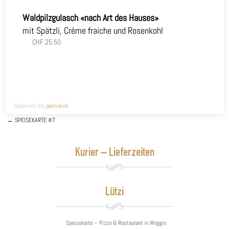
Waldpilzgulasch «nach Art des Hauses»
mit Spätzli, Créme fraiche und Rosenkohl
CHF 25.50
Bookmark the
permalink
.
←
SPEISEKARTE #7
Post navigation
Kurier – Lieferzeiten
Lützi
Speisekarte – Pizza & Restaurant in Weggis