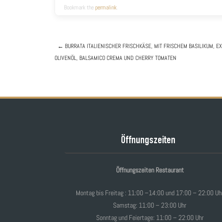
Bookmark the
permalink
.
←
BURRATA
ITALIENISCHER FRISCHKÄSE, MIT FRISCHEM BASILIKUM, E
OLIVENÖL, BALSAMICO CREMA UND CHERRY TOMATEN
Post navigation
Öffnungszeiten
Öffnungszeiten Restaurant
Montag bis Freitag : 11:00 –14:00 und 17:00 – 22:00 Uh
Samstag: 11:00 – 23:00 Uhr
Sonntag und Feiertage: 11:00 – 22:00 Uhr