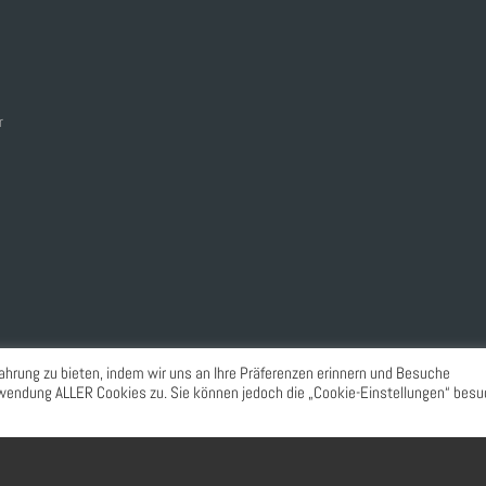
r
ahrung zu bieten, indem wir uns an Ihre Präferenzen erinnern und Besuche
erwendung ALLER Cookies zu. Sie können jedoch die „Cookie-Einstellungen“ besu
© 2022. Luetzi.
All rights reserved