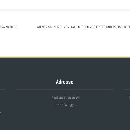
XTRA NATIVES
WIENER SCHNITZEL
VOM KALB MIT POMMES FRITES UND PREISELBEE
Adresse
Kantonsstrasse 84
Th
6353 Weggis
r