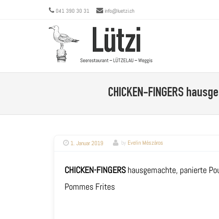
041 390 30 31
info@luetzi.ch
Menu
SKIP 
CHICKEN-FINGERS
hausgem
1. Januar 2019
by
Evelin Mészáros
CHICKEN-FINGERS
hausgemachte, panierte Pou
Pommes Frites