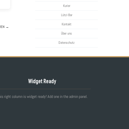
Kurier
Lützi-Bar
Kontakt
REN
→
Über uns
Datenschutz
Widget Ready
is right column is widget ready! Add one in the admin panel.