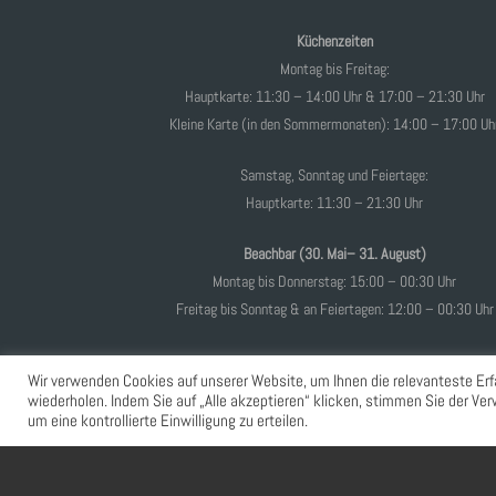
Küchenzeiten
Montag bis Freitag:
Hauptkarte: 11:30 – 14:00 Uhr & 17:00 – 21:30 Uhr
Kleine Karte (in den Sommermonaten): 14:00 – 17:00 Uh
Samstag, Sonntag und Feiertage:
Hauptkarte: 11:30 – 21:30 Uhr
Beachbar (30. Mai– 31. August)
Montag bis Donnerstag: 15:00 – 00:30 Uhr
Freitag bis Sonntag & an Feiertagen: 12:00 – 00:30 Uhr
Wir verwenden Cookies auf unserer Website, um Ihnen die relevanteste Erf
wiederholen. Indem Sie auf „Alle akzeptieren“ klicken, stimmen Sie der V
um eine kontrollierte Einwilligung zu erteilen.