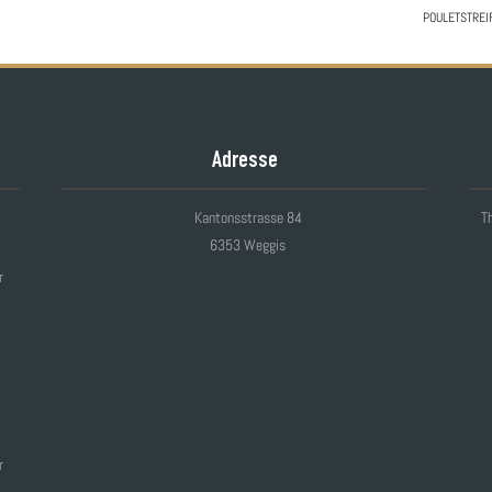
POULETSTREI
Adresse
Kantonsstrasse 84
Th
6353 Weggis
r
r