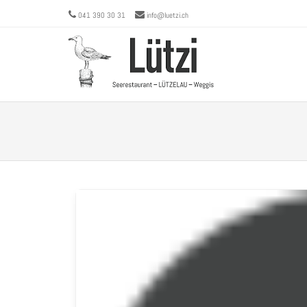
041 390 30 31
info@luetzi.ch
Menu
SKIP 