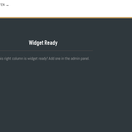
FEN
→
Widget Ready
is right column is widget ready! Add one in the admin panel.