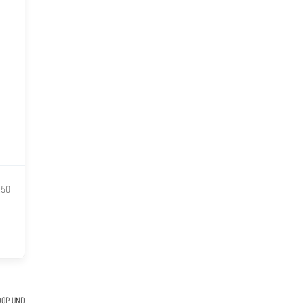
.50
DOP UND