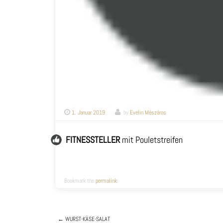
1. Januar 2019
by
Evelin Mészáros
FITNESSTELLER
mit Pouletstreifen
Bookmark the
permalink
.
←
WURST-KÄSE-SALAT