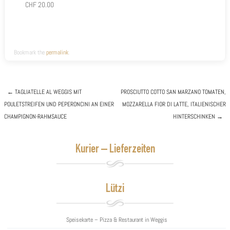
CHF 20.00
Bookmark the
permalink
.
←
TAGLIATELLE AL WEGGIS
MIT
PROSCIUTTO COTTO
SAN MARZANO TOMATEN,
POULETSTREIFEN UND PEPERONCINI AN EINER
MOZZARELLA FIOR DI LATTE, ITALIENISCHER
Post navigation
CHAMPIGNON-RAHMSAUCE
HINTERSCHINKEN
→
Kurier – Lieferzeiten
Lützi
Speisekarte – Pizza & Restaurant in Weggis